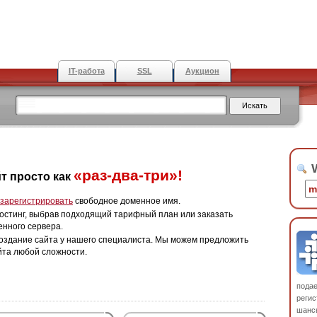
IT-работа
SSL
Аукцион
W
«раз-два-три»!
т просто как
зарегистрировать
свободное доменное имя.
остинг, выбрав подходящий тарифный план или заказать
енного сервера.
оздание сайта у нашего специалиста. Мы можем предложить
йта любой сложности.
пода
регис
шанс