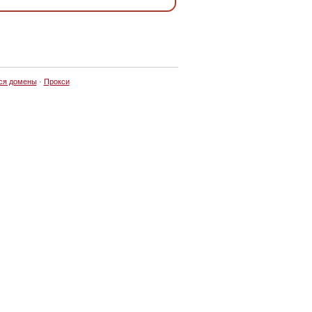
ся домены
·
Прокси