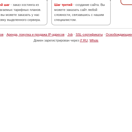
ой шаг
- заказ хостинга из
Шаг третий
- создание сайта. Вы
агаемых тарифных планов.
можете заказать сайт любой
 вы можете заказать у нас
сложности, связавшись с нашим
овку выделенного сервера.
специалистом.
ов
·
Аренда, покупка и продажа IP-адресов
·
Job
·
SSL-сертификаты
·
Освобождающие
Домен зарегистрирован через
i7.RU
.
Whois