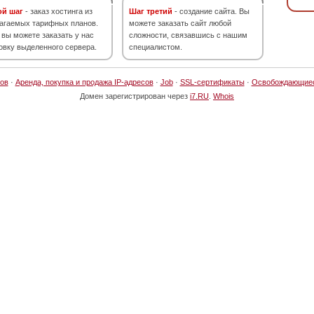
ой шаг
- заказ хостинга из
Шаг третий
- создание сайта. Вы
агаемых тарифных планов.
можете заказать сайт любой
 вы можете заказать у нас
сложности, связавшись с нашим
овку выделенного сервера.
специалистом.
ов
·
Аренда, покупка и продажа IP-адресов
·
Job
·
SSL-сертификаты
·
Освобождающие
Домен зарегистрирован через
i7.RU
.
Whois