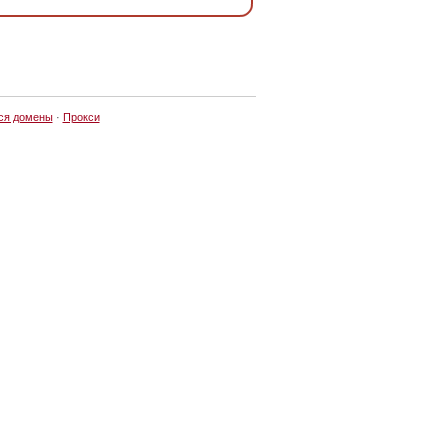
ся домены
·
Прокси