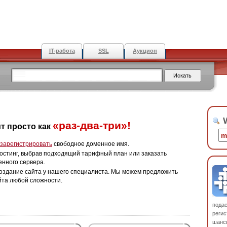
IT-работа
SSL
Аукцион
W
«раз-два-три»!
т просто как
зарегистрировать
свободное доменное имя.
остинг, выбрав подходящий тарифный план или заказать
енного сервера.
оздание сайта у нашего специалиста. Мы можем предложить
йта любой сложности.
пода
регис
шанс